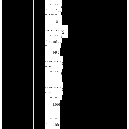
¼
Cables
de audio
2 XLR
MALE –
XLR
FEMALE
Cables
de audio
2
MONO
¼ –
STEREO
3.5mm
Cables
de audio
2 RCA –
STEREO
3.5mm
Rollo
de cable
para
audio
Rollo
de cable