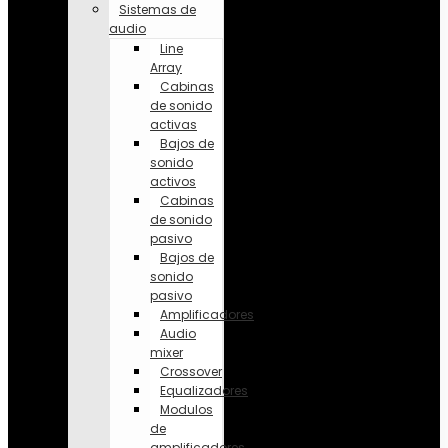
Sistemas de
audio
Line
Array
Cabinas
de sonido
activas
Bajos de
sonido
activos
Cabinas
de sonido
pasivo
Bajos de
sonido
pasivo
Amplificadores
Audio
mixer
Crossover
Equalizadores
Modulos
de
amplificadores