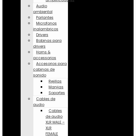
Audio
ambiental
Parlantes
Microfonos
inalambricos
Drivers
Bobinas para
drivers
Horns &
accessorios
Accesorios para
cabinas de
sonido
Rejillas
Manijas
Soportes
Cables de
audio
Cables
de audio
XLR MALE –
XLR
FEMALE