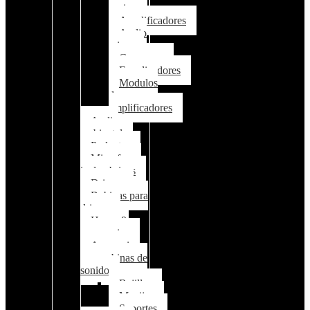
pasivo
Amplificadores
Audio
mixer
Crossover
Equalizadores
Modulos
de
amplificadores
Audio
ambiental
Parlantes
Microfonos
inalambricos
Drivers
Bobinas para
drivers
Horns &
accessorios
Accesorios
para cabinas de
sonido
Rejillas
Manijas
Soportes