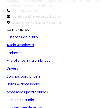
Audio profesional para cada espacio. Calidad, potencia
y precisión en cada detalle.
+57-320 831 1254
contacto@myeliteaudio.com
Ciudad de Panamá, Panamá
CATEGORÍAS
Sistemas de audio
Audio Ambiental
Parlantes
Microfonos innalambricos
Drivers
Bobinas para drivers
Horns & accessorios
Accesorios para cabinas
Cables de audio
Conectores de audio