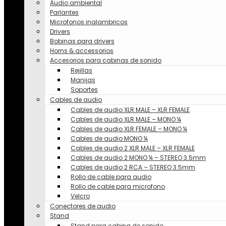
Audio ambiental
Parlantes
Microfonos inalambricos
Drivers
Bobinas para drivers
Horns & accessorios
Accesorios para cabinas de sonido
Rejillas
Manijas
Soportes
Cables de audio
Cables de audio XLR MALE – XLR FEMALE
Cables de audio XLR MALE – MONO ¼
Cables de audio XLR FEMALE – MONO ¼
Cables de audio MONO ¼
Cables de audio 2 XLR MALE – XLR FEMALE
Cables de audio 2 MONO ¼ – STEREO 3.5mm
Cables de audio 2 RCA – STEREO 3.5mm
Rollo de cable para audio
Rollo de cable para microfono
Velcro
Conectores de audio
Stand
Stand para cabina de sonido