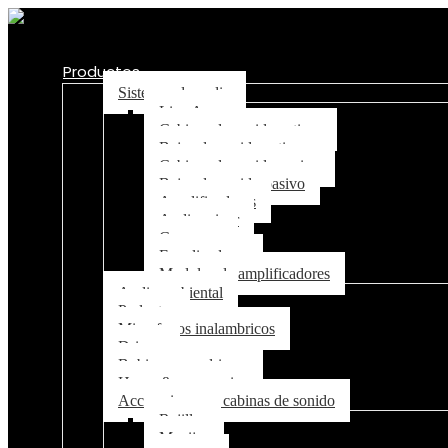
Productos
Sistemas de audio
Line Array
Cabinas de sonido activas
Bajos de sonido activos
Cabinas de sonido pasivo
Bajos de sonido pasivo
Amplificadores
Audio mixer
Crossover
Equalizadores
Modulos de amplificadores
Audio ambiental
Parlantes
Microfonos inalambricos
Drivers
Bobinas para drivers
Horns & accessorios
Accesorios para cabinas de sonido
Rejillas
Manijas