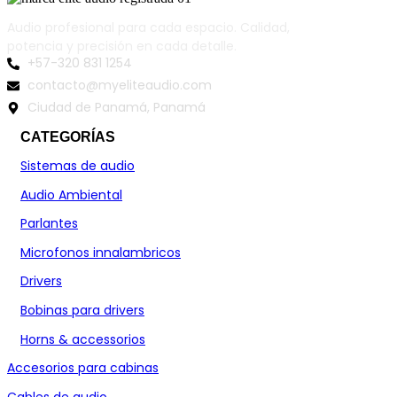
Audio profesional para cada espacio. Calidad,
potencia y precisión en cada detalle.
+57-320 831 1254
contacto@myeliteaudio.com
Ciudad de Panamá, Panamá
CATEGORÍAS
Sistemas de audio
Audio Ambiental
Parlantes
Microfonos innalambricos
Drivers
Bobinas para drivers
Horns & accessorios
Accesorios para cabinas
Cables de audio