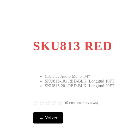
SKU813 RED
Cable de Audio Mono 1/4"
SKU813-101 RED-BLK: Longitud 10FT
SKU813-201 RED-BLK: Longitud 20FT
☆
☆
☆
☆
☆
(
0
customer reviews)
← Volver