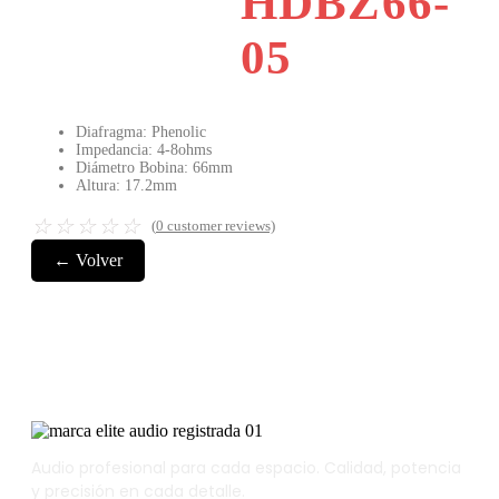
HDBZ66-
05
Diafragma: Phenolic
Impedancia: 4-8ohms
Diámetro Bobina: 66mm
Altura: 17.2mm
☆
☆
☆
☆
☆
(
0
customer reviews)
← Volver
Audio profesional para cada espacio. Calidad, potencia
y precisión en cada detalle.