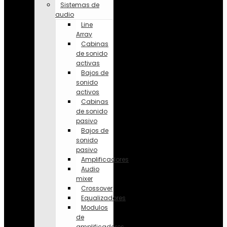
Sistemas de
audio
Line
Array
Cabinas
de sonido
activas
Bajos de
sonido
activos
Cabinas
de sonido
pasivo
Bajos de
sonido
pasivo
Amplificadores
Audio
mixer
Crossover
Equalizadores
Modulos
de
amplificadores