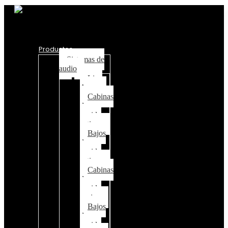
Productos
Sistemas de
audio
Line
Array
Cabinas
de
sonido
activas
Bajos
de
sonido
activos
Cabinas
de
sonido
pasivo
Bajos
de
sonido