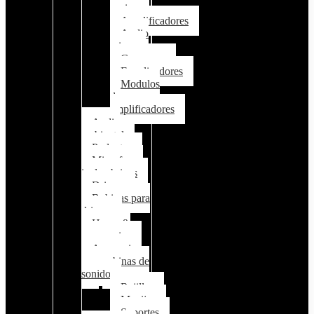
pasivo
Amplificadores
Audio
mixer
Crossover
Equalizadores
Modulos
de
amplificadores
Audio
ambiental
Parlantes
Microfonos
inalambricos
Drivers
Bobinas para
drivers
Horns &
accessorios
Accesorios
para cabinas de
sonido
Rejillas
Manijas
Soportes