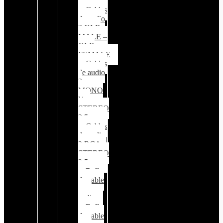
¼
Cables
de audio
2 XLR
MALE –
XLR
FEMALE
Cables
de audio
2
MONO
¼ –
STEREO
3.5mm
Cables
de audio
2 RCA –
STEREO
3.5mm
Rollo
de cable
para
audio
Rollo
de cable