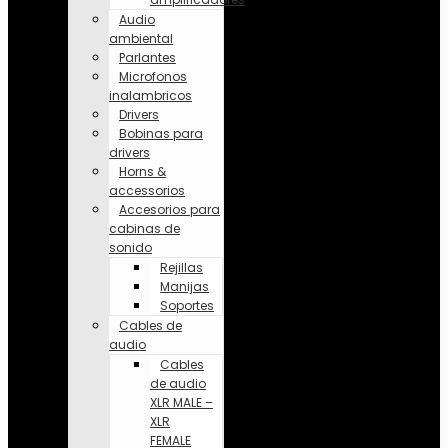
Audio
ambiental
Parlantes
Microfonos
inalambricos
Drivers
Bobinas para
drivers
Horns &
accessorios
Accesorios para
cabinas de
sonido
Rejillas
Manijas
Soportes
Cables de
audio
Cables
de audio
XLR MALE –
XLR
FEMALE