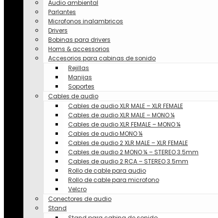
Audio ambiental
Parlantes
Microfonos inalambricos
Drivers
Bobinas para drivers
Horns & accessorios
Accesorios para cabinas de sonido
Rejillas
Manijas
Soportes
Cables de audio
Cables de audio XLR MALE – XLR FEMALE
Cables de audio XLR MALE – MONO ¼
Cables de audio XLR FEMALE – MONO ¼
Cables de audio MONO ¼
Cables de audio 2 XLR MALE – XLR FEMALE
Cables de audio 2 MONO ¼ – STEREO 3.5mm
Cables de audio 2 RCA – STEREO 3.5mm
Rollo de cable para audio
Rollo de cable para microfono
Velcro
Conectores de audio
Stand
Stand para cabina de sonido