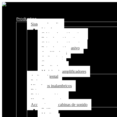
Productos
Sistemas de audio
Line Array
Cabinas de sonido activas
Bajos de sonido activos
Cabinas de sonido pasivo
Bajos de sonido pasivo
Amplificadores
Audio mixer
Crossover
Equalizadores
Modulos de amplificadores
Audio ambiental
Parlantes
Microfonos inalambricos
Drivers
Bobinas para drivers
Horns & accessorios
Accesorios para cabinas de sonido
Rejillas
Manijas