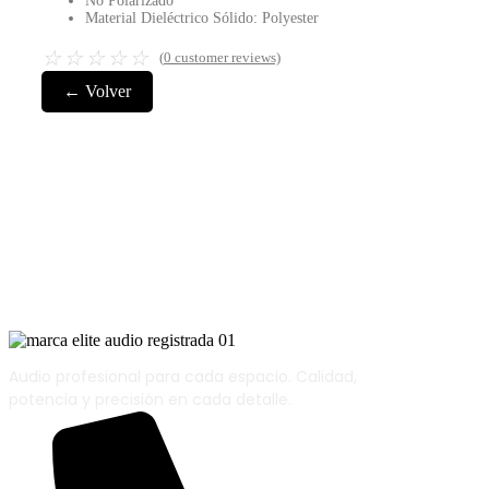
No Polarizado
Material Dieléctrico Sólido: Polyester
☆
☆
☆
☆
☆
(
0
customer reviews)
← Volver
Audio profesional para cada espacio. Calidad,
potencia y precisión en cada detalle.